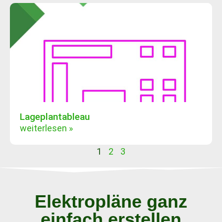
Lageplantableau
weiterlesen »
1
2
3
Elektropläne ganz
einfach erstellen