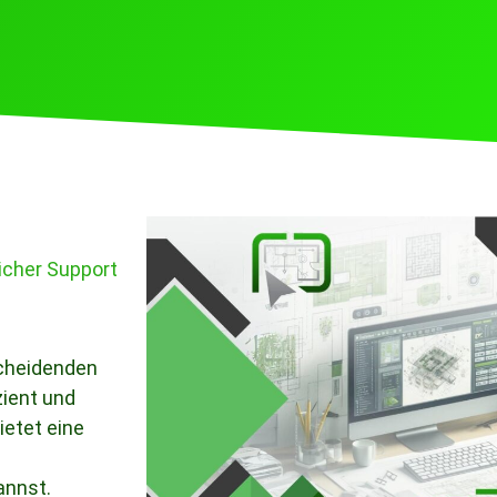
icher Support
cheidenden
zient und
ietet eine
annst.