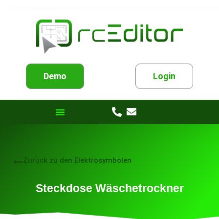
Demo
Login
Zurück zu den Elektrosymbolen
Steckdose Wäschetrockner